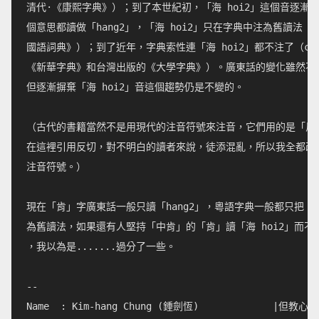
清代·《康熙字典》）；到了本世紀初，「海 hoi2」這個音逐漸被
個意思都讀做「hang2」，「海 hoi2」只在字典中注為舊讀法（cf
國語詞典》）；到了近年，字典索性連「海 hoi2」都不注了（cf.
《新華字典》和台灣出版的《大學字典》）。廣東話的變化雖然不及
但逐漸摒棄「海 hoi2」音這個趨勢仍是不變的。

（古代的書籍當然不是用現代的注音符號來注音，它們用的是「反切
在這裡引用反切，對不明白的讀者來說，徒添混亂，所以我全都改為
注音符號。）

現在「肯」字廣東話一般只讀「hang2」，粵語字典一般都只把「海 
為舊讀法，如果還有人堅持「中肯」的「肯」讀「海 hoi2」而不是「
，我以為是.......過分了一些。

--

Name  : Kim-hang Chung (鍾劍恆)             