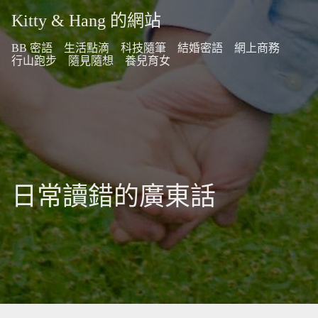
Kitty & Hang 的網站
BB 密語
生活點滴
科技隨筆
結婚密語
網上商務
行山跑步
隨見隨想
養兒育女
日常讀錯的廣東話