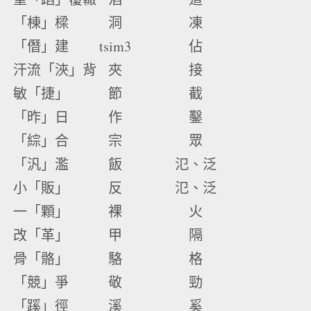
「棟」樑
洞
凍
「僭」建
tsim3
佔
汗流「浹」背
夾
接
敏「捷」
節
截
「昨」日
作
鑿
「綜」合
宗
眾
「汎」濫
飯
氾、泛
小「販」
反
氾、泛
一「顆」
裸
火
改「革」
甲
隔
骨「骼」
駱
格
「競」爭
敬
勁
「蹊」徑
溪
奚