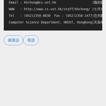
Email : 
khchung@cs.ust.hk
                   |
WWW   : http://www.cs.ust.hk/staff/khchung/
Tel   : (852)2358-8838  Fax : (852)2358-147
廣東話
粵語