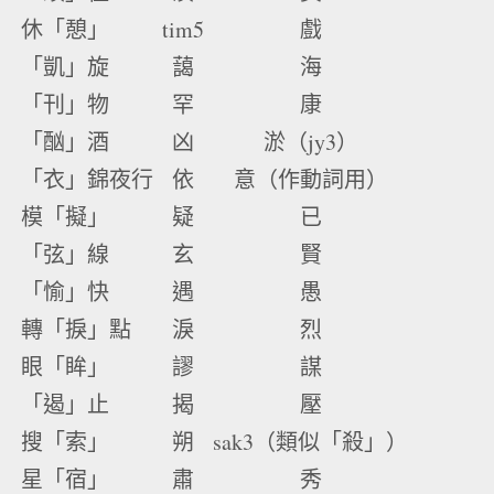
休「憩」
tim5
戲
「凱」旋
藹
海
「刊」物
罕
康
「酗」酒
凶
淤（jy3）
「衣」錦夜行
依
意（作動詞用）
模「擬」
疑
已
「弦」線
玄
賢
「愉」快
遇
愚
轉「捩」點
淚
烈
眼「眸」
謬
謀
「遏」止
揭
壓
搜「索」
朔
sak3（類似「殺」）
星「宿」
肅
秀