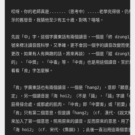
哎呀，你的老師真是.......（思考中）.....老學究得很，仍然
牙的舊發音，我猜他至少有五十歲，對嗎？嘻嘻。

先說「中」字，這個字廣東話有兩個讀音，一個是「終 dzung1」
號來標注讀音既科學，又準確，更不會因一個字的讀音改變而使其他
更改，如果有人有興趣的話，將來再談），一個是「縱 dzung3」
的」、「中獎」、「中毒」等，「中肯」也是用這個讀音，至於原因
看看「肯」字怎麼解。

「肯」字廣東話也有兩個讀音，一個是「hang2」，意即「願意」，
定」，另一個讀音是「海 hoi2」（不是「藹」，「藹」字讀「oi2
筋骨接合處，或那處的肌肉，「中肯」即「中要害」或「扼要」的意
「肯」只有第二個意思，但是讀「hang2」（cf. 漢代·《說文解
來加入了第一個意思，照用原來的讀音，反而原來的意思，用了一個
「海 hoi2」（cf. 宋代·《集韻》）；此後一直沿用這兩個意思和