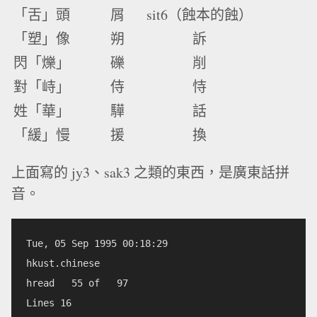
「舌」頭
屑
sit6（蝕本的蝕）
「塑」像
朔
訴
閃「爍」
礫
削
對「峙」
侍
恃
姓「華」
驊
話
「緩」慢
援
換
上面寫的 jy3、sak3 之類的東西，是廣東話拼
音。
Tue, 05 Sep 1995 00:18:29        

hkust.chinese              

hread   55 of   97

Lines 16                    
