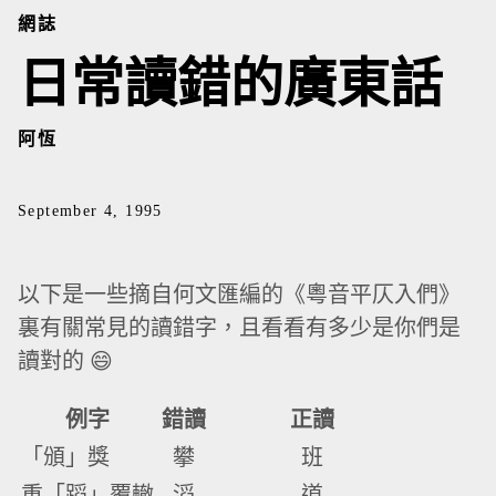
網誌
日常讀錯的廣東話
阿恆
September 4, 1995
以下是一些摘自何文匯編的《粵音平仄入們》
裏有關常見的讀錯字，且看看有多少是你們是
讀對的 😄
例字
錯讀
正讀
「頒」獎
攀
班
重「蹈」覆轍
滔
道