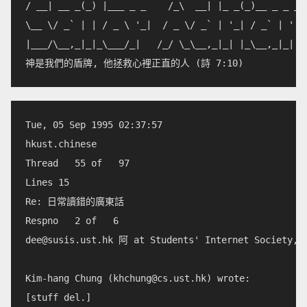
/ __| __ _(_) |___ _ _    /_\  __| |_ _(_)__ _ _ _

\__ \/ _` | | / _ \ '_|  / _ \/ _` | '_| / _` | ' \

|___/\__,_|_|_\___/_|   /_/ \_\__,_|_| |_\__,_|_|
Tue, 05 Sep 1995 02:37:57        

hkust.chinese              

Thread   55 of   97

Lines 15                    

Re: 日常讀錯的廣東話            

dee@susis.ust.hk
 阿 at Students' Internet Society, H
Kim-hang Chung (
khchung@cs.ust.hk
) wrote:

[stuff del.]
