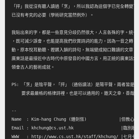
「抨」我從沒有聽人讀過「烹」，所以我認為這個字已完全轉變了讀
已沒有考究的必要（學術研究當然例外）。

我貼出來的字，都是一些意見分歧仍然很大，人言各殊的字。統一文
，既可減少誤會，也能提高我們欣賞詩詞的能力，因為一音之轉，平
動，原本悅耳動聽、鏗鏘入韻的詩句，無端變成拗口難讀的文章，豈
廣東話是最接近中古時代中原發音的中國方言，用正統的廣東話念古
領會古人的藝術成就。

PS: 「烹」是陰平聲，「抨」（通俗讀法）是陽平聲，兩者皆是平
    要求最嚴格的格律詩裡，也是可以通用的，邀天之幸，善哉善
--

Name  : Kim-hang Chung (鍾劍恆)             
Email : 
khchung@cs.ust.hk
                   |
WWW   : http://www.cs.ust.hk/staff/khchung/