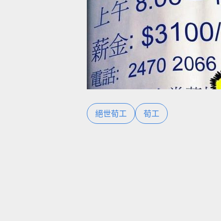
絕世荀工
荀工