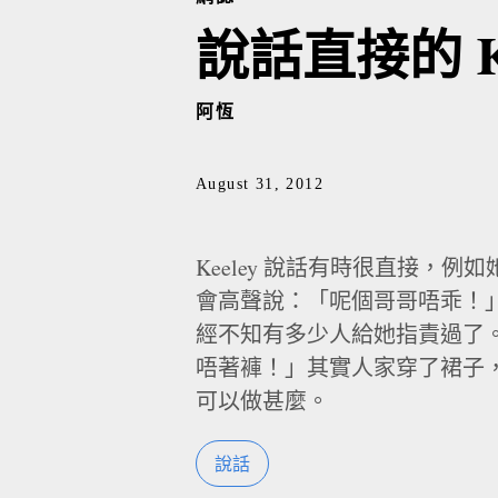
說話直接的 Ke
阿恆
August 31, 2012
Keeley 說話有時很直接，
會高聲說：「呢個哥哥唔乖！
經不知有多少人給她指責過了
唔著褲！」其實人家穿了裙子
可以做甚麼。
說話