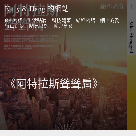
Kitty & Hang 的網站
BB 密語
生活點滴
科技隨筆
結婚密語
網上商務
行山跑步
隨見隨想
養兒育女
《阿特拉斯聳聳肩》