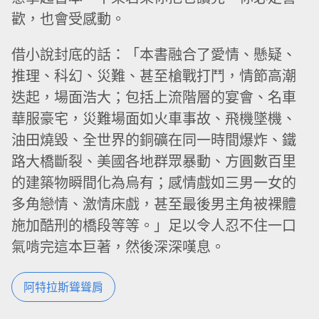
歡，也會受感動。
借小說封底的話：「本書融合了愛情、懸疑、
推理、科幻、災難、甚至槍戰打鬥，情節高潮
迭起，場面浩大；包括上流階層的宴會、名車
華服豪宅，災難場面如火車事故、飛機墜機、
油田燒毀、全世界的銅礦在同一時間爆炸、鐵
路大橋斷裂、美國各地群眾暴動、方圓數百里
的建築物瞬間化為烏有；感情戲如三男一女的
多角戀情、激情床戲，甚至最後男主角被裸體
施加酷刑的橋段等等。」足以令人忍不住一口
氣啃完這本巨著，然後深深嘆息。
阿特拉斯聳聳肩