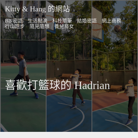
Kitty & Hang 的網站
BB 密語
生活點滴
科技隨筆
結婚密語
網上商務
行山跑步
隨見隨想
養兒育女
喜歡打籃球的 Hadrian