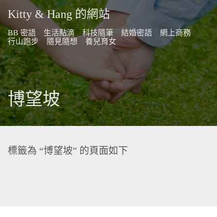
Kitty & Hang 的網站
BB 密語
生活點滴
科技隨筆
結婚密語
網上商務
行山跑步
隨見隨想
養兒育女
博望坡
標籤為 “博望坡” 的頁面如下