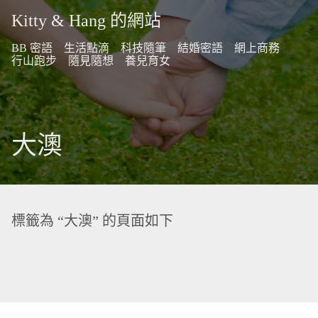
Kitty & Hang 的網站
BB 密語
生活點滴
科技隨筆
結婚密語
網上商務
行山跑步
隨見隨想
養兒育女
大澳
標籤為 “大澳” 的頁面如下