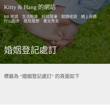
Kitty & Hang 的網站
BB 密語
生活點滴
科技隨筆
結婚密語
網上商務
行山跑步
隨見隨想
養兒育女
婚姻登記處訂
標籤為 “婚姻登記處訂” 的頁面如下