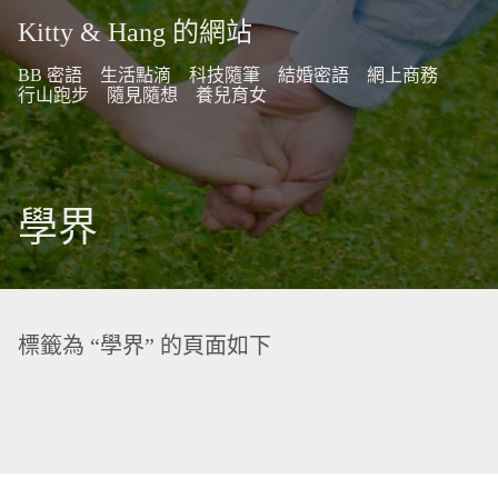
Kitty & Hang 的網站
BB 密語
生活點滴
科技隨筆
結婚密語
網上商務
行山跑步
隨見隨想
養兒育女
學界
標籤為 “學界” 的頁面如下