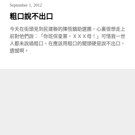
September 1, 2012
粗口說不出口
今天在街頭見到民建聯的陳恆鑌助選團，心裏很想走上
前對他們說：「你班保皇黨，ＸＸＸ母！」可惜我一世
人都未說過粗口，在應該用粗口的關頭硬是說不出口，
遺憾啊。