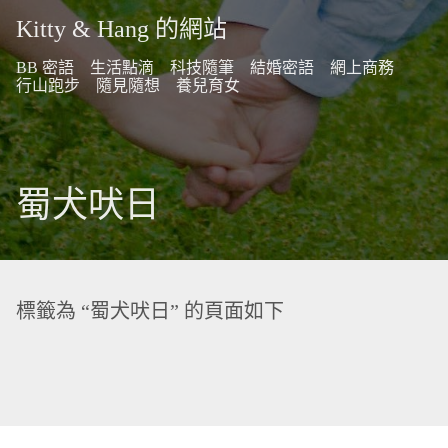
Kitty & Hang 的網站
BB 密語
生活點滴
科技隨筆
結婚密語
網上商務
行山跑步
隨見隨想
養兒育女
蜀犬吠日
標籤為 “蜀犬吠日” 的頁面如下