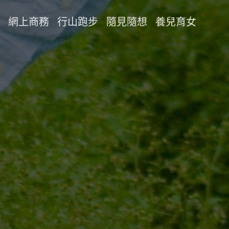
網上商務
行山跑步
隨見隨想
養兒育女