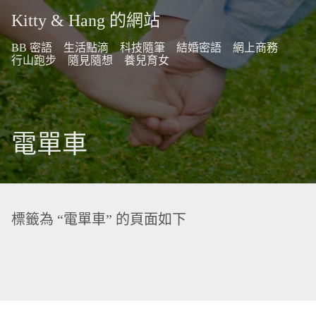
Kitty & Hang 的網站
BB 密語
生活點滴
科技隨筆
結婚密語
網上商務
行山跑步
隨見隨想
養兒育女
電單車
標籤為 “電單車” 的頁面如下